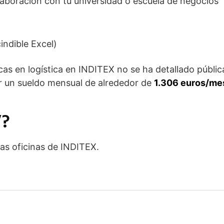
aboración con tu universidad o escuela de negocios
indible Excel)
cas en logística en INDITEX no se ha detallado públi
ir un sueldo mensual de alrededor de
1.306 euros/me
V?
las oficinas de INDITEX.