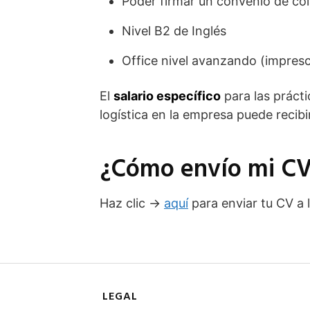
Poder firmar un convenio de col
Nivel B2 de Inglés
Office nivel avanzando (impresc
El
salario específico
para las prácti
logística en la empresa puede recib
¿Cómo envío mi C
Haz clic →
aquí
para enviar tu CV a 
LEGAL